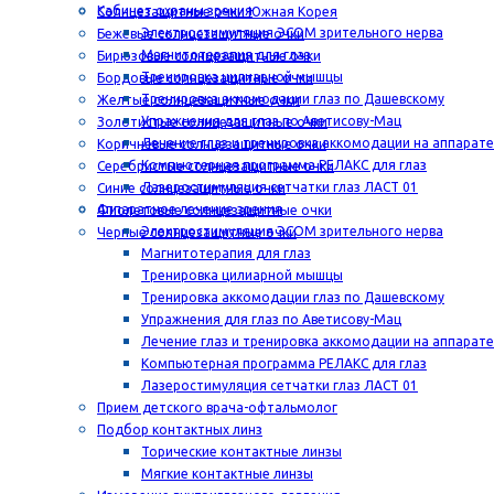
Кабинет охраны зрения
Солнцезащитные очки Южная Корея
Электростимуляция ЭСОМ зрительного нерва
Бежевые солнцезащитные очки
Магнитотерапия для глаз
Бирюзовые солнцезащитные очки
Тренировка цилиарной мышцы
Бордовые солнцезащитные очки
Тренировка аккомодации глаз по Дашевскому
Желтые солнцезащитные очки
Упражнения для глаз по Аветисову-Мац
Золотистые солнцезащитные очки
Лечение глаз и тренировка аккомодации на аппарат
Коричневые солнцезащитные очки
Компьютерная программа РЕЛАКС для глаз
Серебристые солнцезащитные очки
Лазеростимуляция сетчатки глаз ЛАСТ 01
Синие солнцезащитные очки
Аппаратное лечение зрения
Фиолетовые солнцезащитные очки
Электростимуляция ЭСОМ зрительного нерва
Черные солнцезащитные очки
Магнитотерапия для глаз
Тренировка цилиарной мышцы
Тренировка аккомодации глаз по Дашевскому
Упражнения для глаз по Аветисову-Мац
Лечение глаз и тренировка аккомодации на аппарат
Компьютерная программа РЕЛАКС для глаз
Лазеростимуляция сетчатки глаз ЛАСТ 01
Прием детского врача-офтальмолог
Подбор контактных линз
Торические контактные линзы
Мягкие контактные линзы