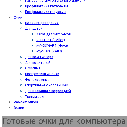
Измерение внутриглазного давления
Профилактика катаракты
Профилактика глаукомы
Очки
На заказ для зрения
Для детей
Заказ детских очков
STELLEST (Essilor)
MiYOSMART (Hoya)
MyoCare (Zeiss)
Для компьютера
Для водителей
Офисные
Прогрессивные очки
Фотохромные
Спортивные с коррекцией
Для плавания с коррекцией
Тренажеры
Ремонт очков
Акции
Готовые очки для компьютера