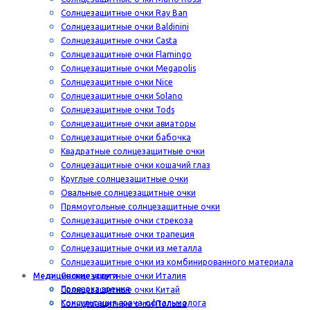
Солнцезащитные очки Ray Ban
Солнцезащитные очки Baldinini
Солнцезащитные очки Casta
Солнцезащитные очки Flamingo
Солнцезащитные очки Megapolis
Солнцезащитные очки Nice
Солнцезащитные очки Solano
Солнцезащитные очки Tods
Солнцезащитные очки авиаторы
Солнцезащитные очки бабочка
Квадратные солнцезащитные очки
Солнцезащитные очки кошачий глаз
Круглые солнцезащитные очки
Овальные солнцезащитные очки
Прямоугольные солнцезащитные очки
Солнцезащитные очки стрекоза
Солнцезащитные очки трапеция
Солнцезащитные очки из металла
Солнцезащитные очки из комбинированного материала
Медицинские услуги
Солнцезащитные очки Италия
Проверка зрения
Солнцезащитные очки Китай
Консультация врача-офтальмолога
Солнцезащитные очки Польша