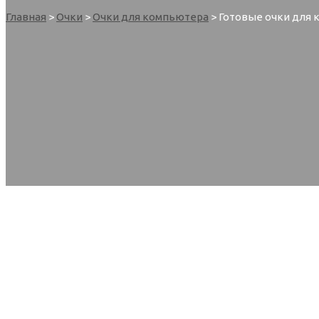
Главная
>
Очки
>
Очки для компьютера
> Готовые очки для