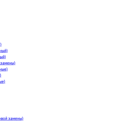
)
ный)
ый)
 замены)
ные)
)
ые)
овой замены)