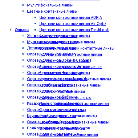
Мультифокальные линзы
Цветные контактные линзы
Цветные контактные линзы ADRIA
Цветные контактные линзы Air Optix
Оправы
Цветные контактные линзы FreshLook
Женские оправы для очков
Аметист контактные линзы
Мужские оправы для очков
Бирюзовые контактные линзы
Детские оправы для очков
Бриллиантовый синий контактные линзы
Оправы для очков Ray Ban
Голубая лазурь контактные линзы
Оправы для очков Dolce & Gabbana
Голубые контактные линзы
Оправы для очков Emporio Armani
Зеленая лагуна контактные линзы
Оправы для очков Humphreys
Зеленые контактные линзы
Оправы для очков Laura Biagiotti
Изумрудно зеленые контактные линзы
Оправы для очков Stepper
Карибиан аква контактные линзы
Оправы для очков Vogue
Карие контактные линзы
Оправы для очков бабочка
Медовый контактные линзы
Квадратные оправы для очков
Настоящий сапфир контактные линзы
Оправы для очков кошачий глаз
Орех контактные линзы
Круглые оправы для очков
Сапфировые контактные линзы
Овальные оправы для очков
Серебряный серый контактные линзы
Прямоугольные оправы для очков
Синие контактные линзы
Оправы для очков трапеция
Фиолетовые контактные линзы