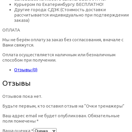
Настоящий сапфир контактные линзы
Курьером по Екатеринбургу: БЕСПЛАТНО!
Солнцезащитные очки Nice
Оправы для очков металл
Мягкие контактные линзы Срок ношения
Другие города: СДЭК (Стоимость доставки
(Однодневные)
рассчитывается индивидуально при подтверждении
заказа)
Орех контактные линзы
Солнцезащитные очки Solano
Оправы для очков пластик
ОПЛАТА
Сапфировые контактные линзы
Мы не берём оплату за заказ без согласования, вначале с
Солнцезащитные очки Tods
Оправы для очков Италия
Вами свяжутся.
Оплата осуществляется наличным или безналичным
Серебряный серый контактные линзы
способом при получении.
Солнцезащитные очки авиаторы
Оправы для очков Германия
Отзывы (0)
Синие контактные линзы
Солнцезащитные очки бабочка
Бордовые оправы для очков
Отзывы
Фиолетовые контактные линзы
Отзывов пока нет.
Квадратные солнцезащитные очки
Зеленые оправы для очков
Будьте первым, кто оставил отзыв на “Очки тренажеры”
Цветные контактные линзы дневного ношения
Солнцезащитные очки кошачий глаз
Золотистые оправы для очков
Ваш адрес email не будет опубликован.
Обязательные
поля помечены
*
Цветные контактные линзы плановой замены
Ваша оценка
*
Круглые солнцезащитные очки