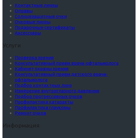
Контактные линзы
Оправы
Солнцезащитные очки
Очковые линзы
Подарочные сертификаты
Аксессуары
Услуги
Проверка зрения
Консультативный прием врача-офтальмолога
Кабинет охраны зрения
Консультативный прием детского врача-
офтальмолога
Подбор контактных линз
Измерение внутриглазного давления
Подбор прогрессивных очков
Профилактика катаракты
Профилактика глаукомы
Ремонт очков
Информация