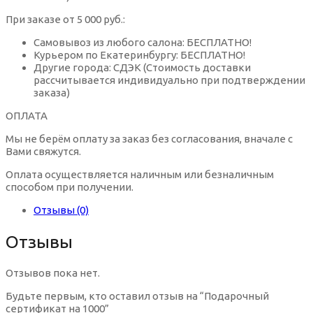
Настоящий сапфир контактные линзы
Солнцезащитные очки Nice
Оправы для очков металл
При заказе от 5 000 руб.:
Мягкие контактные линзы Срок ношения
(Однодневные)
Самовывоз из любого салона: БЕСПЛАТНО!
Орех контактные линзы
Курьером по Екатеринбургу: БЕСПЛАТНО!
Солнцезащитные очки Solano
Оправы для очков пластик
Другие города: СДЭК (Стоимость доставки
рассчитывается индивидуально при подтверждении
Сапфировые контактные линзы
заказа)
Солнцезащитные очки Tods
Оправы для очков Италия
ОПЛАТА
Серебряный серый контактные линзы
Мы не берём оплату за заказ без согласования, вначале с
Солнцезащитные очки авиаторы
Оправы для очков Германия
Вами свяжутся.
Оплата осуществляется наличным или безналичным
Синие контактные линзы
Солнцезащитные очки бабочка
способом при получении.
Бордовые оправы для очков
Отзывы (0)
Фиолетовые контактные линзы
Квадратные солнцезащитные очки
Зеленые оправы для очков
Отзывы
Цветные контактные линзы дневного ношения
Солнцезащитные очки кошачий глаз
Золотистые оправы для очков
Отзывов пока нет.
Будьте первым, кто оставил отзыв на “Подарочный
Цветные контактные линзы плановой замены
сертификат на 1000”
Круглые солнцезащитные очки