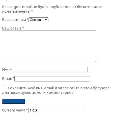
Коричневые оправы для очков
Ваш адрес email не будет опубликован.
Обязательные
поля помечены
*
Цветные контактные линзы на месяц
Овальные солнцезащитные очки
Синие оправы для очков
Ваша оценка
*
Цветные контактные линзы на 3 месяца
Ваш отзыв
*
Прямоугольные солнцезащитные очки
Фиолетовые оправы для очков
Солнцезащитные очки стрекоза
Черные оправы для очков
Солнцезащитные очки трапеция
Имя
*
Солнцезащитные очки из металла
Email
*
Сохранить моё имя, email и адрес сайта в этом браузере
для последующих моих комментариев.
Солнцезащитные очки из комбинированного материала
Солнцезащитные очки Италия
Current ye@r
*