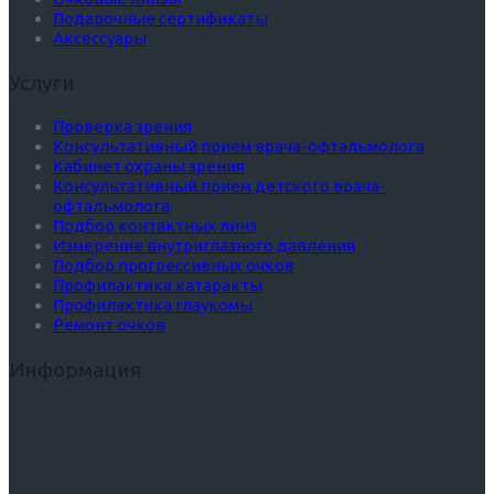
Подарочные сертификаты
Аксессуары
Услуги
Проверка зрения
Консультативный прием врача-офтальмолога
Кабинет охраны зрения
Консультативный прием детского врача-
офтальмолога
Подбор контактных линз
Измерение внутриглазного давления
Подбор прогрессивных очков
Профилактика катаракты
Профилактика глаукомы
Ремонт очков
Информация