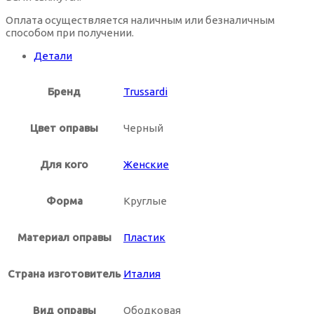
Коричневые оправы для очков
Оплата осуществляется наличным или безналичным
способом при получении.
Цветные контактные линзы на месяц
Овальные солнцезащитные очки
Синие оправы для очков
Детали
Цветные контактные линзы на 3 месяца
Прямоугольные солнцезащитные очки
Фиолетовые оправы для очков
Бренд
Trussardi
Цвет оправы
Черный
Солнцезащитные очки стрекоза
Черные оправы для очков
Для кого
Женские
Солнцезащитные очки трапеция
Форма
Круглые
Солнцезащитные очки из металла
Материал оправы
Пластик
Солнцезащитные очки из комбинированного материала
Страна изготовитель
Италия
Солнцезащитные очки Италия
Вид оправы
Ободковая