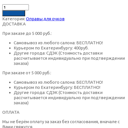
Настоящий сапфир контактные линзы
Солнцезащитные очки Nice
Оправы для очков металл
Мягкие контактные линзы Срок ношения
В корзину
(Однодневные)
Категория:
Оправы для очков
Орех контактные линзы
Солнцезащитные очки Solano
ДОСТАВКА
Оправы для очков пластик
При заказе до 5 000 руб.:
Сапфировые контактные линзы
Солнцезащитные очки Tods
Оправы для очков Италия
Самовывоз из любого салона: БЕСПЛАТНО!
Курьером по Екатеринбургу: 400руб.
Другие города: СДЭК (Стоимость доставки
Серебряный серый контактные линзы
рассчитывается индивидуально при подтверждении
Солнцезащитные очки авиаторы
Оправы для очков Германия
заказа)
Синие контактные линзы
При заказе от 5 000 руб.:
Солнцезащитные очки бабочка
Бордовые оправы для очков
Самовывоз из любого салона: БЕСПЛАТНО!
Курьером по Екатеринбургу: БЕСПЛАТНО!
Фиолетовые контактные линзы
Другие города: СДЭК (Стоимость доставки
Квадратные солнцезащитные очки
Зеленые оправы для очков
рассчитывается индивидуально при подтверждении
заказа)
Цветные контактные линзы дневного ношения
Солнцезащитные очки кошачий глаз
Золотистые оправы для очков
ОПЛАТА
Мы не берём оплату за заказ без согласования, вначале с
Цветные контактные линзы плановой замены
Вами свяжутся.
Круглые солнцезащитные очки