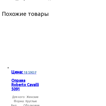
Солнцезащитные очки Китай
Похожие товары
Солнцезащитные очки Польша
Солнцезащитные очки Южная Корея
Бежевые солнцезащитные очки
Бирюзовые солнцезащитные очки
Цена:
18 590
Р
Оправа
Бордовые солнцезащитные очки
Roberto Cavalli
5091
Желтые солнцезащитные очки
Для кого:
Женские
Форма:
Круглые
Вид
Ободковая