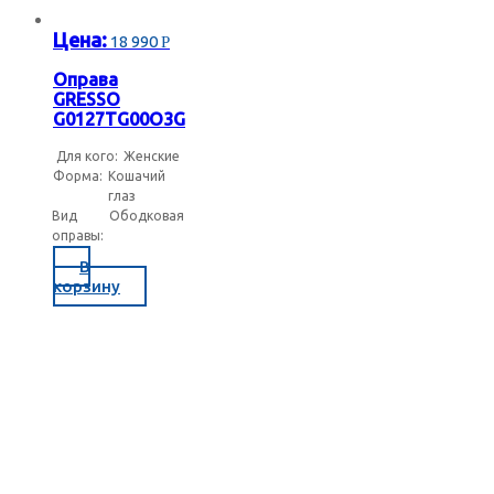
ь подраздел
Цена:
18 990
Р
ь подраздел
Оправа
GRESSO
G0127TG00O3G
Для кого:
Женские
Форма:
Кошачий
глаз
Вид
Ободковая
оправы:
В
корзину