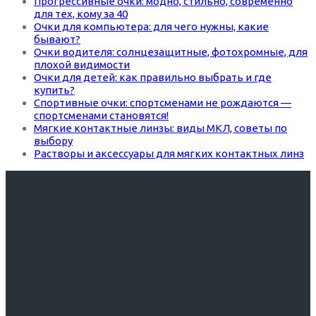
Прогрессивные очки: модно, стильно, современно
для тех, кому за 40
Очки для компьютера: для чего нужны, какие
бывают?
Очки водителя: солнцезащитные, фотохромные, для
плохой видимости
Очки для детей: как правильно выбрать и где
купить?
Спортивные очки: спортсменами не рождаются —
спортсменами становятся!
Мягкие контактные линзы: виды МКЛ, советы по
выбору
Растворы и аксессуары для мягких контактных линз