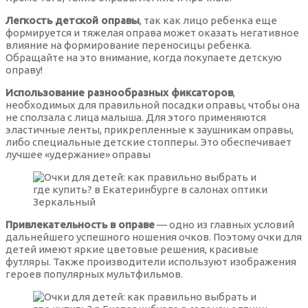
Настоящий сапфир контактные линзы
Солнцезащитные очки Nice
Оправы для очков металл
Мягкие контактные линзы Срок ношения
Легкость детской оправы
, так как лицо ребенка еще
формируется и тяжелая оправа может оказать негативное
(Однодневные)
влияние на формирование переносицы ребенка.
Орех контактные линзы
Солнцезащитные очки Solano
Обращайте на это внимание, когда покупаете детскую
Оправы для очков пластик
оправу!
Сапфировые контактные линзы
Использование разнообразных фиксаторов
,
Солнцезащитные очки Tods
Оправы для очков Италия
необходимых для правильной посадки оправы, чтобы она
не сползала с лица малыша. Для этого применяются
эластичные ленты, прикрепленные к заушникам оправы,
Серебряный серый контактные линзы
Солнцезащитные очки авиаторы
либо специальные детские стопперы. Это обеспечивает
Оправы для очков Германия
лучшее «удержание» оправы
Синие контактные линзы
Солнцезащитные очки бабочка
Бордовые оправы для очков
Фиолетовые контактные линзы
Привлекательность в оправе
— одно из главных условий
Квадратные солнцезащитные очки
Зеленые оправы для очков
дальнейшего успешного ношения очков. Поэтому очки для
детей имеют яркие цветовые решения, красивые
Цветные контактные линзы дневного ношения
футляры. Также производители используют изображения
Солнцезащитные очки кошачий глаз
Золотистые оправы для очков
героев популярных мультфильмов.
Цветные контактные линзы плановой замены
Круглые солнцезащитные очки