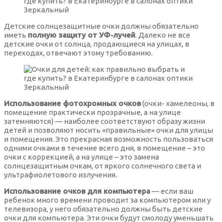
Коричневые оправы для очков
Цветные контактные линзы на месяц
Детские солнцезащитные очки должны обязательно
Овальные солнцезащитные очки
Синие оправы для очков
иметь
полную защиту от УФ-лучей
. Далеко не все
детские очки от солнца, продающиеся на улицах, в
переходах, отвечают этому требованию.
Цветные контактные линзы на 3 месяца
Прямоугольные солнцезащитные очки
Фиолетовые оправы для очков
Солнцезащитные очки стрекоза
Черные оправы для очков
Использование фотохромных очков
(очки- хамелеоны, в
помещение практически прозрачные, а на улице
затемняются) — наиболее соответствуют образу жизни
Солнцезащитные очки трапеция
детей и позволяют носить «правильные» очки для улицы
и помещения. Это прекрасная возможность пользоваться
одними очками в течение всего дня, в помещение – это
Солнцезащитные очки из металла
очки с коррекцией, а на улице – это замена
солнцезащитным очкам, от яркого солнечного света и
ультрафиолетового излучения.
Солнцезащитные очки из комбинированного материала
Использование очков для компьютера
— если ваш
ребенок много времени проводит за компьютером или у
телевизора, у него обязательно должны быть детские
Солнцезащитные очки Италия
ь подраздел
очки для компьютера. Эти очки будут смолоду уменьшать