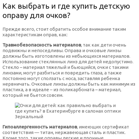
(Месячный)
Как выбрать и где купить детскую
Лечение глаз и тренировка аккомодации на
Упражнения для глаз по Аветисову-Мац
Голубые контактные линзы
Спортивные с коррекцией
Профилактика глаукомы
Солнцезащитные очки Liu Jo
оправу для очков?
Оправы для очков бабочка
аппарате РУЧЕЕК
Мягкие контактные линзы Режим ношения
Лечение глаз и тренировка аккомодации на
(Непрерывный)
Зеленая лагуна контактные линзы
Прежде всего, стоит обратить особое внимание таким
Для плавания с коррекцией
Солнцезащитные очки Mario Rossi
Квадратные оправы для очков
Компьютерная программа РЕЛАКС для глаз
аппарате РУЧЕЕК
характеристикам оправ, как:
Травмобезопасность материалов
, так как дети очень
Мягкие контактные линзы Режим ношения
Зеленые контактные линзы
Тренажеры
подвижны и непоседливы. Оправа и очковые линзы
Солнцезащитные очки Ray Ban
Оправы для очков кошачий глаз
Лазеростимуляция сетчатки глаз ЛАСТ 01
Компьютерная программа РЕЛАКС для глаз
(Продленный)
должны быть изготовлены из небьющихся материалов.
Использование стеклянных линз для детей недопустимо.
Изумрудно зеленые контактные линзы
Стекло – материал тяжелый и бьющийся, очки с такими
Солнцезащитные очки Baldinini
Круглые оправы для очков
Лазеростимуляция сетчатки глаз ЛАСТ 01
Мягкие контактные линзы Режим ношения
линзами, могут разбиться и повредить глаза, а также
постоянно могут сползать с носа, заставляя ребенка
(Плановой замены)
нервничать. Очковые линзы должны быть как минимум из
Карибиан аква контактные линзы
Солнцезащитные очки Casta
пластика, а в идеале – из поликарбоната – материал,
Овальные оправы для очков
который не бьется совсем.
Мягкие контактные линзы Срок ношения
(Двухнедельные)
Карие контактные линзы
Солнцезащитные очки Flamingo
Прямоугольные оправы для очков
Мягкие контактные линзы Срок ношения (На 3
Медовый контактные линзы
Гипоаллергенность материалов
, имеющих сертификат
Солнцезащитные очки Megapolis
Оправы для очков трапеция
месяца)
соответствия — титан, нержавеющая сталь и пластик.
Кроме того, такие оправы легкие и прочные.