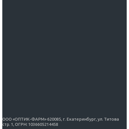
Золотистые солнцезащитные очки
Коричневые солнцезащитные очки
Серебристые солнцезащитные очки
Синие солнцезащитные очки
Фиолетовые солнцезащитные очки
Черные солнцезащитные очки
ООО «ОПТИК-ФАРМ» 620085, г. Екатеринбург, ул. Титова
стр. 1, ОГРН: 1036605214458