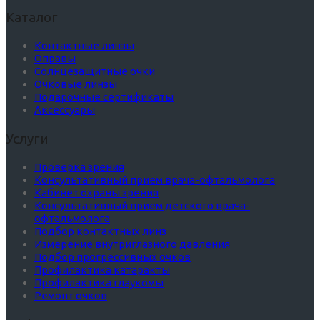
Каталог
Контактные линзы
Оправы
Солнцезащитные очки
Очковые линзы
Подарочные сертификаты
Аксессуары
Услуги
Проверка зрения
Консультативный прием врача-офтальмолога
Кабинет охраны зрения
Консультативный прием детского врача-
офтальмолога
Подбор контактных линз
Измерение внутриглазного давления
Подбор прогрессивных очков
Профилактика катаракты
Профилактика глаукомы
Ремонт очков