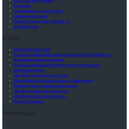
Контактные линзы
Оправы
Солнцезащитные очки
Очковые линзы
Подарочные сертификаты
Аксессуары
Услуги
Проверка зрения
Консультативный прием врача-офтальмолога
Кабинет охраны зрения
Консультативный прием детского врача-
офтальмолога
Подбор контактных линз
Измерение внутриглазного давления
Подбор прогрессивных очков
Профилактика катаракты
Профилактика глаукомы
Ремонт очков
Информация