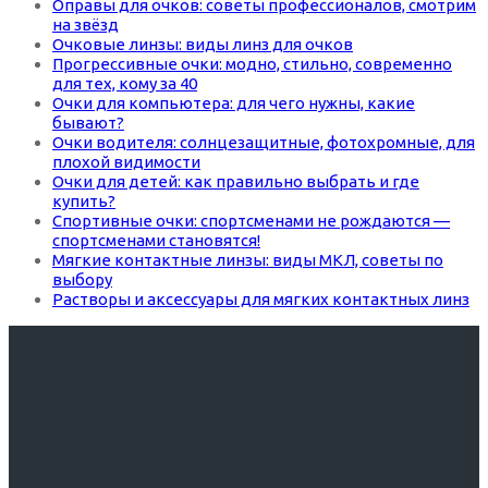
Оправы для очков: советы профессионалов, смотрим
на звёзд
Очковые линзы: виды линз для очков
Прогрессивные очки: модно, стильно, современно
для тех, кому за 40
Очки для компьютера: для чего нужны, какие
бывают?
Очки водителя: солнцезащитные, фотохромные, для
плохой видимости
Очки для детей: как правильно выбрать и где
купить?
Спортивные очки: спортсменами не рождаются —
спортсменами становятся!
Мягкие контактные линзы: виды МКЛ, советы по
выбору
Растворы и аксессуары для мягких контактных линз