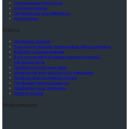
Солнцезащитные очки
Очковые линзы
Подарочные сертификаты
Аксессуары
Услуги
Проверка зрения
Консультативный прием врача-офтальмолога
Кабинет охраны зрения
Консультативный прием детского врача-
офтальмолога
Подбор контактных линз
Измерение внутриглазного давления
Подбор прогрессивных очков
Профилактика катаракты
Профилактика глаукомы
Ремонт очков
Информация