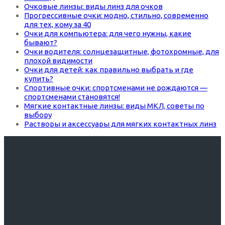
Очковые линзы: виды линз для очков
Прогрессивные очки: модно, стильно, современно
для тех, кому за 40
Очки для компьютера: для чего нужны, какие
бывают?
Очки водителя: солнцезащитные, фотохромные, для
плохой видимости
Очки для детей: как правильно выбрать и где
купить?
Спортивные очки: спортсменами не рождаются —
спортсменами становятся!
Мягкие контактные линзы: виды МКЛ, советы по
выбору
Растворы и аксессуары для мягких контактных линз