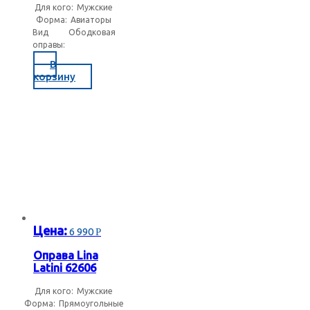
Для кого:
Мужские
Солнцезащитные очки Китай
Форма:
Авиаторы
Вид
Ободковая
оправы:
Солнцезащитные очки Польша
В
корзину
Солнцезащитные очки Южная Корея
Бежевые солнцезащитные очки
Бирюзовые солнцезащитные очки
Бордовые солнцезащитные очки
Цена:
6 990
Р
Оправа Lina
Latini 62606
Желтые солнцезащитные очки
Для кого:
Мужские
Форма:
Прямоугольные
Золотистые солнцезащитные очки