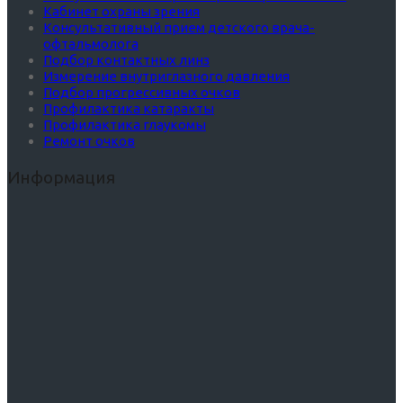
Кабинет охраны зрения
Консультативный прием детского врача-
офтальмолога
Подбор контактных линз
Измерение внутриглазного давления
Подбор прогрессивных очков
Профилактика катаракты
Профилактика глаукомы
Ремонт очков
Информация