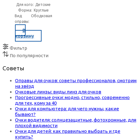
Для кого:
Детские
Форма:
Круглые
Вид
Ободковая
оправы:
В
корзину
Фильтр
По популярности
Советы
Оправы для очков: советы профессионалов, смотрим
на звёзд
Очковые линзы: виды линз для очков
Прогрессивные очки: модно, стильно, современно
для тех, кому за 40
Очки для компьютера: для чего нужны, какие
бывают?
Очки водителя: солнцезащитные, фотохромные, для
плохой видимости
Очки для детей: как правильно выбрать и где
купить?