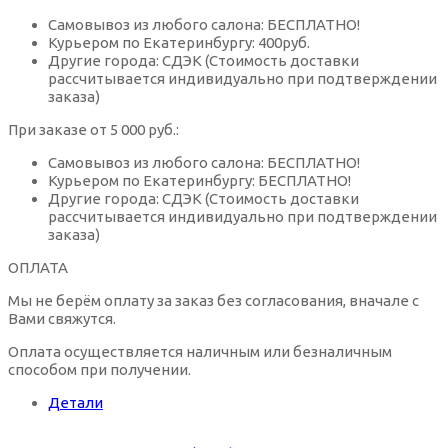
Настоящий сапфир контактные линзы
Солнцезащитные очки Nice
Оправы для очков металл
Самовывоз из любого салона: БЕСПЛАТНО!
Мягкие контактные линзы Срок ношения
Курьером по Екатеринбургу: 400руб.
(Однодневные)
Другие города: СДЭК (Стоимость доставки
Орех контактные линзы
рассчитывается индивидуально при подтверждении
Солнцезащитные очки Solano
Оправы для очков пластик
заказа)
При заказе от 5 000 руб.:
Сапфировые контактные линзы
Солнцезащитные очки Tods
Оправы для очков Италия
Самовывоз из любого салона: БЕСПЛАТНО!
Курьером по Екатеринбургу: БЕСПЛАТНО!
Серебряный серый контактные линзы
Другие города: СДЭК (Стоимость доставки
Солнцезащитные очки авиаторы
Оправы для очков Германия
рассчитывается индивидуально при подтверждении
заказа)
Синие контактные линзы
Солнцезащитные очки бабочка
ОПЛАТА
Бордовые оправы для очков
Мы не берём оплату за заказ без согласования, вначале с
Фиолетовые контактные линзы
Вами свяжутся.
Квадратные солнцезащитные очки
Зеленые оправы для очков
Оплата осуществляется наличным или безналичным
способом при получении.
Цветные контактные линзы дневного ношения
Солнцезащитные очки кошачий глаз
Золотистые оправы для очков
Детали
Цветные контактные линзы плановой замены
Круглые солнцезащитные очки