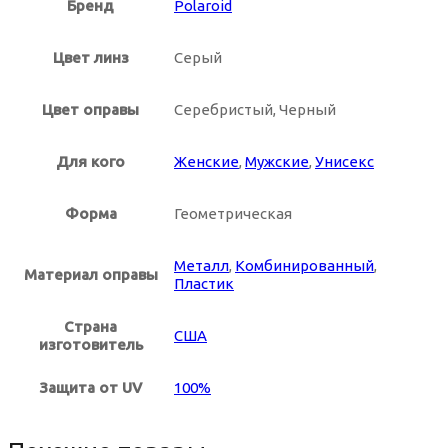
Коричневые оправы для очков
Бренд
Polaroid
Цветные контактные линзы на месяц
Цвет линз
Серый
Овальные солнцезащитные очки
Синие оправы для очков
Цвет оправы
Серебристый, Черный
Цветные контактные линзы на 3 месяца
Прямоугольные солнцезащитные очки
Фиолетовые оправы для очков
Для кого
Женские
,
Мужские
,
Унисекс
Солнцезащитные очки стрекоза
Черные оправы для очков
Форма
Геометрическая
Солнцезащитные очки трапеция
Металл
,
Комбинированный
,
Материал оправы
Пластик
Солнцезащитные очки из металла
Страна
США
изготовитель
Солнцезащитные очки из комбинированного материала
Защита от UV
100%
Солнцезащитные очки Италия