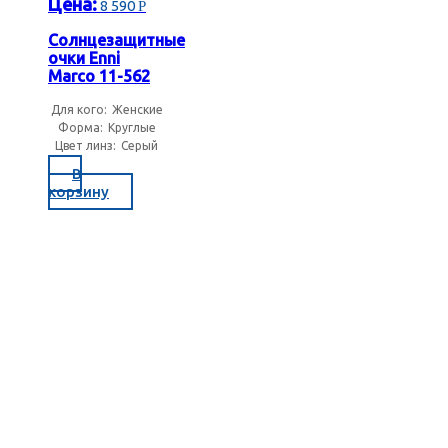
Цена:
8 590
Р
Золотистые солнцезащитные очки
Солнцезащитные
очки Enni
Marco 11-562
Коричневые солнцезащитные очки
Для кого:
Женские
Форма:
Круглые
Серебристые солнцезащитные очки
Цвет линз:
Серый
В
корзину
Синие солнцезащитные очки
Фиолетовые солнцезащитные очки
Черные солнцезащитные очки