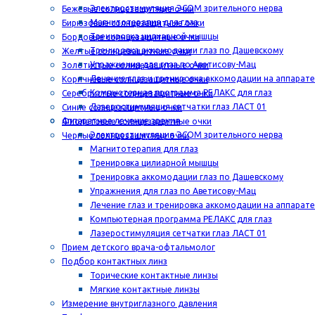
Электростимуляция ЭСОМ зрительного нерва
Бежевые солнцезащитные очки
Магнитотерапия для глаз
Бирюзовые солнцезащитные очки
Тренировка цилиарной мышцы
Бордовые солнцезащитные очки
Тренировка аккомодации глаз по Дашевскому
Желтые солнцезащитные очки
Упражнения для глаз по Аветисову-Мац
Золотистые солнцезащитные очки
Лечение глаз и тренировка аккомодации на аппарат
Коричневые солнцезащитные очки
Компьютерная программа РЕЛАКС для глаз
Серебристые солнцезащитные очки
Лазеростимуляция сетчатки глаз ЛАСТ 01
Синие солнцезащитные очки
Аппаратное лечение зрения
Фиолетовые солнцезащитные очки
Электростимуляция ЭСОМ зрительного нерва
Черные солнцезащитные очки
Магнитотерапия для глаз
Тренировка цилиарной мышцы
Тренировка аккомодации глаз по Дашевскому
Упражнения для глаз по Аветисову-Мац
Лечение глаз и тренировка аккомодации на аппарат
Компьютерная программа РЕЛАКС для глаз
Лазеростимуляция сетчатки глаз ЛАСТ 01
Прием детского врача-офтальмолог
Подбор контактных линз
Торические контактные линзы
Мягкие контактные линзы
Измерение внутриглазного давления