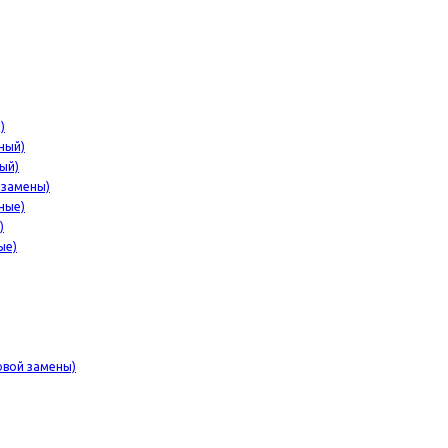
)
ный)
ый)
 замены)
ные)
)
ые)
овой замены)