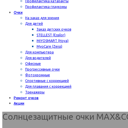
Профилактика катаракты
Профилактика глаукомы
Очки
На заказ для зрения
Для детей
Заказ детских очков
STELLEST (Essilor)
MiYOSMART (Hoya)
MyoCare (Zeiss)
Для компьютера
Для водителей
Офисные
Прогрессивные очки
Фотохромные
Спортивные с коррекцией
Для плавания с коррекцией
Тренажеры
Ремонт очков
Акции
Солнцезащитные очки MAX&C