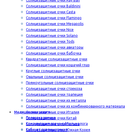
Солнцезащитные очки Ray Ban
Солнцезащитные очки Baldinini
Солнцезащитные очки Casta
Солнцезащитные очки Flamingo
Солнцезащитные очки Megapolis
Солнцезащитные очки Nice
Солнцезащитные очки Solano
Солнцезащитные очки Tods
Солнцезащитные очки авиаторы
Солнцезащитные очки бабочка
Квадратные солнцезащитные очки
Солнцезащитные очки кошачий глаз
Круглые солнцезащитные очки
Овальные солнцезащитные очки
Прямоугольные солнцезащитные очки
Солнцезащитные очки стрекоза
Солнцезащитные очки трапеция
Солнцезащитные очки из металла
Солнцезащитные очки из комбинированного материала
Медицинские услуги
Солнцезащитные очки Италия
Проверка зрения
Солнцезащитные очки Китай
Консультация врача-офтальмолога
Солнцезащитные очки Польша
Кабинет охраны зрения
Солнцезащитные очки Южная Корея