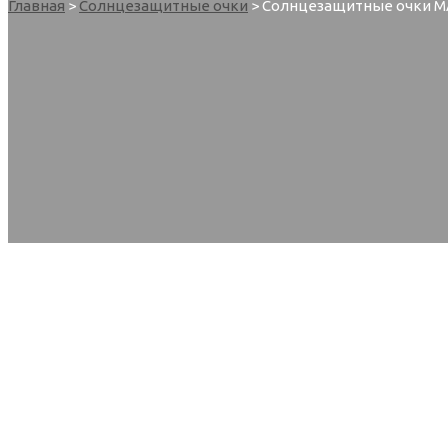
Главная
>
Солнцезащитные очки
> Солнцезащитные очки M