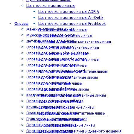
Цветные контактные линзы
Цветные контактные линзы ADRIA
Цветные контактные линзы Air Optix
Оправы
Цветные контактные линзы FreshLook
Женские оправы для очков
Аметист контактные линзы
Мужские оправы для очков
Бирюзовые контактные линзы
Детские оправы для очков
Бриллиантовый синий контактные линзы
Оправы для очков Ray Ban
Голубая лазурь контактные линзы
Оправы для очков Dolce & Gabbana
Голубые контактные линзы
Оправы для очков Emporio Armani
Зеленая лагуна контактные линзы
Оправы для очков Humphreys
Зеленые контактные линзы
Оправы для очков Laura Biagiotti
Изумрудно зеленые контактные линзы
Оправы для очков Stepper
Карибиан аква контактные линзы
Оправы для очков Vogue
Карие контактные линзы
Оправы для очков бабочка
Медовый контактные линзы
Квадратные оправы для очков
Настоящий сапфир контактные линзы
Оправы для очков кошачий глаз
Орех контактные линзы
Круглые оправы для очков
Сапфировые контактные линзы
Овальные оправы для очков
Серебряный серый контактные линзы
Прямоугольные оправы для очков
Синие контактные линзы
Оправы для очков трапеция
Фиолетовые контактные линзы
Оправы для очков металл
Цветные контактные линзы дневного ношения