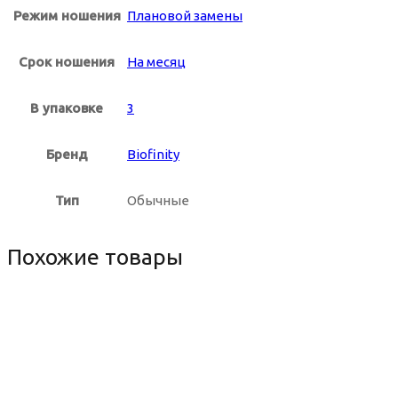
Режим ношения
Плановой замены
Солнцезащитные очки Китай
Срок ношения
На месяц
Солнцезащитные очки Польша
В упаковке
3
Солнцезащитные очки Южная Корея
Бренд
Biofinity
Бежевые солнцезащитные очки
Тип
Обычные
Бирюзовые солнцезащитные очки
Похожие товары
Бордовые солнцезащитные очки
Желтые солнцезащитные очки
Золотистые солнцезащитные очки