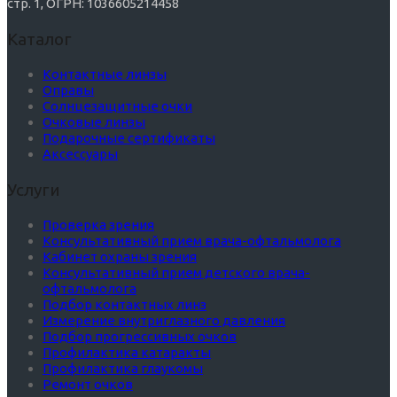
стр. 1, ОГРН: 1036605214458
Каталог
Контактные линзы
Оправы
Солнцезащитные очки
Очковые линзы
Подарочные сертификаты
Аксессуары
Услуги
Проверка зрения
Консультативный прием врача-офтальмолога
Кабинет охраны зрения
Консультативный прием детского врача-
офтальмолога
Подбор контактных линз
Измерение внутриглазного давления
Подбор прогрессивных очков
Профилактика катаракты
Профилактика глаукомы
Ремонт очков