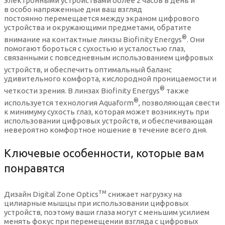
электронными устройствами более 2 часов в день и
Солнцезащитные очки Nice
Оправы для очков металл
Мягкие контактные линзы Срок ношения
в особо напряженные дни ваш взгляд
(Однодневные)
постоянно перемещается между экраном цифрового
Орех контактные линзы
устройства и окружающими предметами, обратите
Солнцезащитные очки Solano
Оправы для очков пластик
®
внимание на контактные линзы Biofinity Energys
. Они
помогают бороться с сухостью и усталостью глаз,
Сапфировые контактные линзы
связанными с повседневным использованием цифровых
Солнцезащитные очки Tods
Оправы для очков Италия
устройств, и
обеспечить оптимальный баланс
удивительного комфорта, кислородной проницаемости и
Серебряный серый контактные линзы
®
четкости зрения. В линзах Biofinity Energys
также
Солнцезащитные очки авиаторы
Оправы для очков Германия
®
используется технология Aquaform
, позволяющая свести
к минимуму сухость глаз, которая может возникнуть при
Синие контактные линзы
использовании цифровых устройств, и обеспечивающая
Солнцезащитные очки бабочка
Бордовые оправы для очков
невероятно комфортное ношение в течение всего дня.
Фиолетовые контактные линзы
Ключевые особенности, которые вам
Квадратные солнцезащитные очки
Зеленые оправы для очков
понравятся
Цветные контактные линзы дневного ношения
Солнцезащитные очки кошачий глаз
Золотистые оправы для очков
тм
Дизайн Digital Zone Optics
снижает нагрузку на
цилиарные мышцы при использовании цифровых
Цветные контактные линзы плановой замены
устройств, поэтому ваши глаза могут с меньшим усилием
Круглые солнцезащитные очки
Коричневые оправы для очков
менять фокус при перемещении взгляда с цифровых