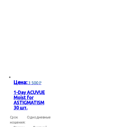
Коричневые солнцезащитные очки
Серебристые солнцезащитные очки
Синие солнцезащитные очки
Фиолетовые солнцезащитные очки
Цена:
3 500
Р
Черные солнцезащитные очки
1-Day ACUVUE
Moist for
ASTIGMATISM
30 шт.
Срок
Однодневные
ношения:
ь подраздел