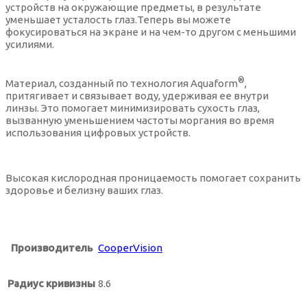
устройств на окружающие предметы, в результате
уменьшает усталость глаз.Теперь вы можете
Цветные контактные линзы на месяц
Овальные солнцезащитные очки
Синие оправы для очков
фокусироваться на экране и на чем-то другом с меньшими
усилиями.
Цветные контактные линзы на 3 месяца
Прямоугольные солнцезащитные очки
Фиолетовые оправы для очков
®
Материал, созданный по технология Aquaform
,
притягивает и связывает воду, удерживая ее внутри
линзы. Это помогает минимизировать сухость глаз,
Солнцезащитные очки стрекоза
Черные оправы для очков
вызванную уменьшением частоты моргания во время
использования цифровых устройств.
Солнцезащитные очки трапеция
Высокая кислородная проницаемость помогает сохранить
здоровье и белизну ваших глаз.
Солнцезащитные очки из металла
Солнцезащитные очки из комбинированного материала
Производитель
CooperVision
Солнцезащитные очки Италия
Радиус кривизны
8.6