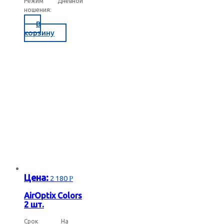
Режим
Дневной
ношения:
ь подраздел
В
ь подраздел
корзину
ь подраздел
ь подраздел
Цена:
2 180
Р
AirOptix Colors
2 шт.
Срок
На