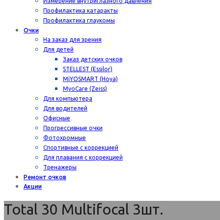
Измерение внутриглазного давления
Профилактика катаракты
Профилактика глаукомы
Очки
На заказ для зрения
Для детей
Заказ детских очков
STELLEST (Essilor)
MiYOSMART (Hoya)
MyoCare (Zeiss)
Для компьютера
Для водителей
Офисные
Прогрессивные очки
Фотохромные
Спортивные с коррекцией
Для плавания с коррекцией
Тренажеры
Ремонт очков
Акции
Total 30 Multifocal 3шт.