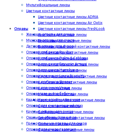
Мультифокальные линзы
Цветные контактные линзы
Цветные контактные линзы ADRIA
Цветные контактные линзы Air Optix
Оправы
Цветные контактные линзы FreshLook
Женские оправы для очков
Аметист контактные линзы
Мужские оправы для очков
Бирюзовые контактные линзы
Детские оправы для очков
Бриллиантовый синий контактные линзы
Оправы для очков Ray Ban
Голубая лазурь контактные линзы
Оправы для очков Dolce & Gabbana
Голубые контактные линзы
Оправы для очков Emporio Armani
Зеленая лагуна контактные линзы
Оправы для очков Humphreys
Зеленые контактные линзы
Оправы для очков Laura Biagiotti
Изумрудно зеленые контактные линзы
Оправы для очков Stepper
Карибиан аква контактные линзы
Оправы для очков Vogue
Карие контактные линзы
Оправы для очков бабочка
Медовый контактные линзы
Квадратные оправы для очков
Настоящий сапфир контактные линзы
Оправы для очков кошачий глаз
Орех контактные линзы
Круглые оправы для очков
Сапфировые контактные линзы
Овальные оправы для очков
Серебряный серый контактные линзы
Прямоугольные оправы для очков
Синие контактные линзы
Оправы для очков трапеция
Фиолетовые контактные линзы