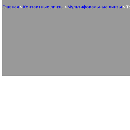
Главная
>
Контактные линзы
>
Мультифокальные линзы
> To