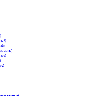
)
ный)
ый)
 замены)
ные)
)
ые)
овой замены)