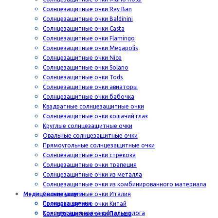
Солнцезащитные очки Ray Ban
Солнцезащитные очки Baldinini
Солнцезащитные очки Casta
Солнцезащитные очки Flamingo
Солнцезащитные очки Megapolis
Солнцезащитные очки Nice
Солнцезащитные очки Solano
Солнцезащитные очки Tods
Солнцезащитные очки авиаторы
Солнцезащитные очки бабочка
Квадратные солнцезащитные очки
Солнцезащитные очки кошачий глаз
Круглые солнцезащитные очки
Овальные солнцезащитные очки
Прямоугольные солнцезащитные очки
Солнцезащитные очки стрекоза
Солнцезащитные очки трапеция
Солнцезащитные очки из металла
Солнцезащитные очки из комбинированного материала
Медицинские услуги
Солнцезащитные очки Италия
Проверка зрения
Солнцезащитные очки Китай
Консультация врача-офтальмолога
Солнцезащитные очки Польша