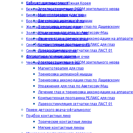
Кабинет охраны зрения
Солнцезащитные очки Южная Корея
Электростимуляция ЭСОМ зрительного нерва
Бежевые солнцезащитные очки
Магнитотерапия для глаз
Бирюзовые солнцезащитные очки
Тренировка цилиарной мышцы
Бордовые солнцезащитные очки
Тренировка аккомодации глаз по Дашевскому
Желтые солнцезащитные очки
Упражнения для глаз по Аветисову-Мац
Золотистые солнцезащитные очки
Лечение глаз и тренировка аккомодации на аппарат
Коричневые солнцезащитные очки
Компьютерная программа РЕЛАКС для глаз
Серебристые солнцезащитные очки
Лазеростимуляция сетчатки глаз ЛАСТ 01
Синие солнцезащитные очки
Аппаратное лечение зрения
Фиолетовые солнцезащитные очки
Электростимуляция ЭСОМ зрительного нерва
Черные солнцезащитные очки
Магнитотерапия для глаз
Тренировка цилиарной мышцы
Тренировка аккомодации глаз по Дашевскому
Упражнения для глаз по Аветисову-Мац
Лечение глаз и тренировка аккомодации на аппарат
Компьютерная программа РЕЛАКС для глаз
Лазеростимуляция сетчатки глаз ЛАСТ 01
Прием детского врача-офтальмолог
Подбор контактных линз
Торические контактные линзы
Мягкие контактные линзы